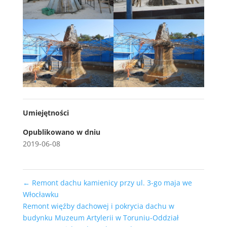
Umiejętności
Opublikowano w dniu
2019-06-08
←
Remont dachu kamienicy przy ul. 3-go maja we
Włocławku
Remont więźby dachowej i pokrycia dachu w
budynku Muzeum Artylerii w Toruniu-Oddział