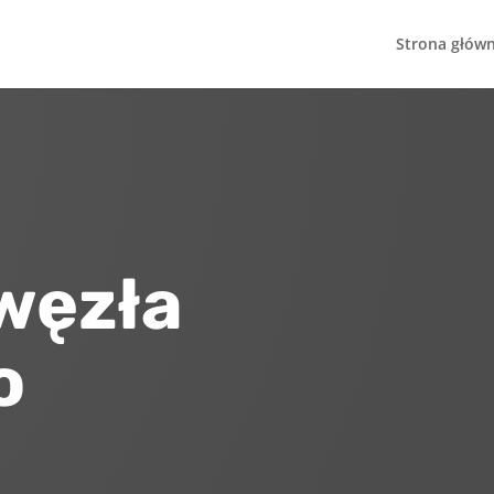
Strona głów
węzła
o